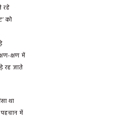
 रहे
ाट’ को
े
ण-क्षण में
े रह जाते
ैसा था
पहचान में