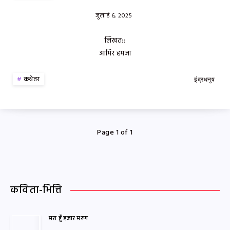
जुलाई 6, 2025
लिखत::
आमिर हमज़ा
कथेतर
इंद्रधनुष
Page 1 of 1
कविता-भित्ति
मरा हूँ हज़ार मरण