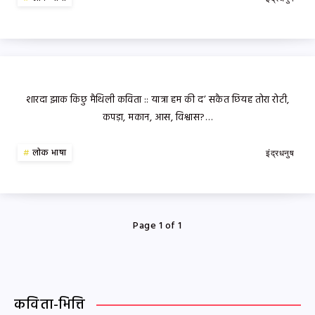
शारदा झाक किछु मैथिली कविता :: यात्रा हम की द’ सकैत छियह तोरा रोटी,
कपड़ा, मकान, आस, विश्वास?…
लोक भाषा
इंद्रधनुष
Page 1 of 1
कविता-भित्ति