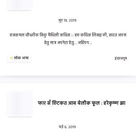
जून 19, 2019
राजकमल चौधरीक किछु मैथिली कविता :: हम कविता लिखइ छी, सदत अपना
हेतु मात्र अपनेटा हेतु… अहिपन…
लोक भाषा
इंद्रधनुष
फार सँ छिटकत आब बेलीक फूल : हरेकृष्ण झा
मई 6, 2019