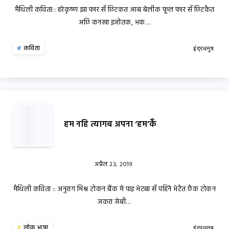
मैथिली कविता:: हरेकृष्ण झा फार सँ छिटकत आब बेलीक फूल फार सँ छिटकैत
अछि कनखा इजोतक, भक…
कविता
इंद्रधनुष
हम नहि त्यागब अपना ‘हम’केँ
अप्रैल 23, 2019
मैथिली कविता :: अनुराग मिश्र टोकन बैंक मे पाइ भेटबा सँ पहिने भेटैत छैक टोकन
जकरा जेबी…
लोक भाषा
इंद्रधनुष