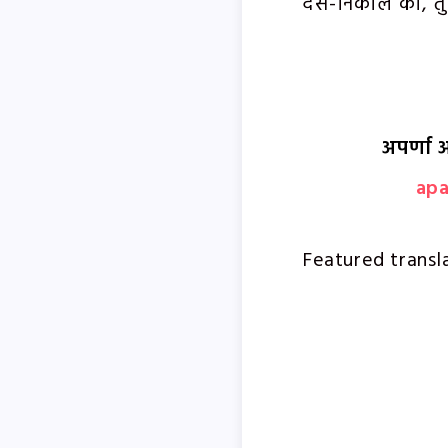
देस-निकाले को, तु
अपर्णा अ
ap
Featured transl