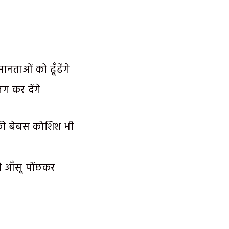
नताओं को ढूँढेंगे
 कर देंगे
 की बेबस कोशिश भी
े आँसू पोंछकर