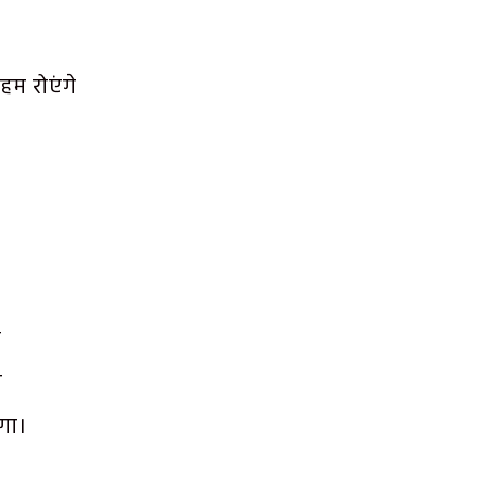
हम रोएंगे
ी
ख
गा।