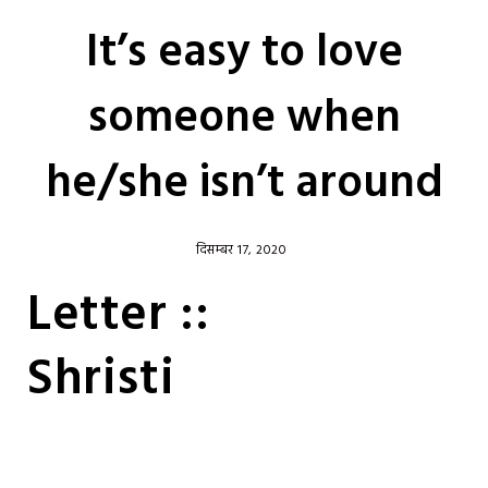
It’s easy to love
someone when
he/she isn’t around
दिसम्बर 17, 2020
Letter ::
Shristi