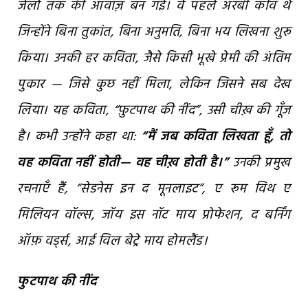
जेलों तक की आवाज़ बन गई। वे
पहले अरबी कवि थे
जिन्होंने बिना तुकांत, बिना अनुमति, बिना भय लिखना शुरू
किया।
उनकी हर कविता, जैसे किसी भूखे प्रेमी की अंतिम
पुकार —
जिसे कुछ नहीं मिला, लेकिन जिसने सब देख
लिया।
यह कविता, “फ़ुटपाथ की नींद”, उसी चीख़ की गूँज
है।
कभी उन्होंने कहा था:
“
मैं
जब
कविता
लिखता
हूँ
,
तो
वह
कविता
नहीं
होती
—
वह
चीख़
होती
है।
”
उनकी प्रमुख
रचनाएँ हैं, “सेडनेस इन द मूनलाइट”, ए रूम विथ ए
मिलियन वॉल्स, जॉय इस नॉट माय प्रोफेशन, द बर्निंग
ऑफ़ वर्ड्स, आई विल बेट्रे माय होमलैंड।
फुटपाथ की नींद