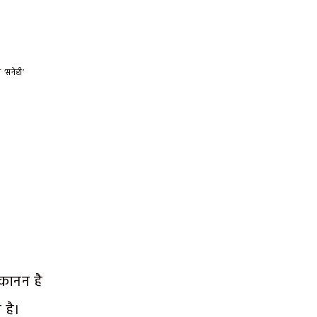
 ‘सनेही’
-कानन है
 है।