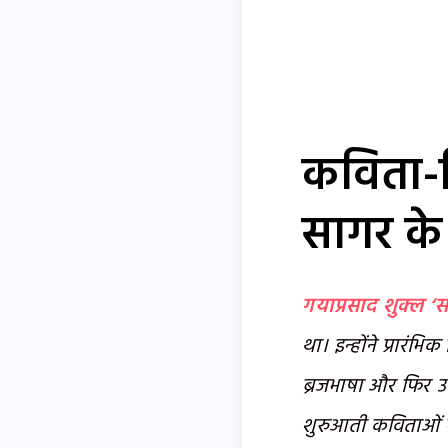
कविता-भि
सागर के 
गयाप्रसाद शुक्ल ‘स
था। इन्होंने प्रारंभ
ब्रजभाषा और फिर उर्
शुरुआती कविताओं म