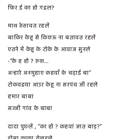
फिर ई का हो गइल?
माथ ठेठावत रहलें
बाकिर केहू से किछऊ ना बतावत रहलें
एतने में केहू के टोके के आवाज सुनले
-“के ह हो ? रुक…
अन्हारे अनमुहाए कहवाँ के चढ़ाई बा”
टोकवइया आउर केहू ना सरपंच जी रहले
हमार बाबा
सज्जी गांव के बाबा
दादा पुछ्लें , “का हो ? कहवां जात बाड़?”
डोमा काका रोलइले