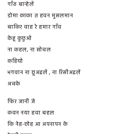
गाँठ बान्हेलें
डोमा काका त हवन मुसलमान
बाकिर वाह रे हमार गाँव
केहू कुछुओ
ना कहल, ना सोचल
कहियो
भगवान ना छूअइलें , ना रिसीअइलें
अचके
फिर जानी जे
कवन नया हवा बहल
कि नेह-छोह आ अपनापन के