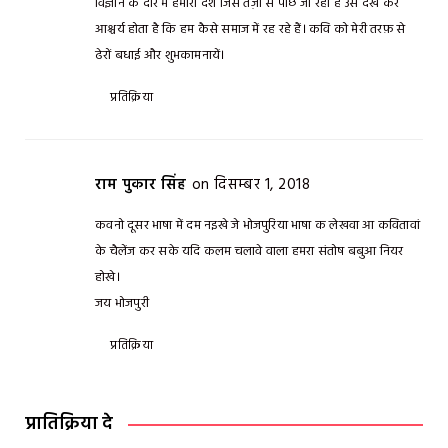
विज्ञान के दौर में हमारा देश जिस तेज़ी से पीछे जा रहा है उसे देख कर
आश्चर्य होता है कि हम कैसे समाज में रह रहे हैं। कवि को मेरी तरफ़ से
ढेरों बधाई और शुभकामनायें।
प्रतिक्रिया
राम पुकार सिंह
on दिसम्बर 1, 2018
कवनो दूसर भाषा में दम नइखे जे भोजपुरिया भाषा क लेखवा आ कवितावां
के चैलेंज कर सके यदि कलम चलावे वाला हमरा संतोष बबुआ नियर
होखे।
जय भोजपुरी
प्रतिक्रिया
प्रातिक्रिया दे