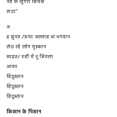
नेह के लुगरी सियब
लउट”
अ
इ सुनत /ऊपर अल्लाह भा भगवान
लेत रहे लोग मुस्कान
साइत/ एही में नू जिएला
आपन
हिंदुस्तान
हिंदुस्तान
हिंदुस्तान
किसान के पिसान