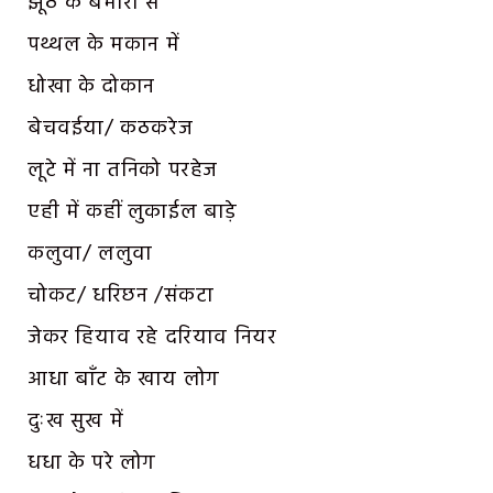
झूठ के बेमारी से
पथ्थल के मकान में
धोखा के दोकान
बेचवईया/ कठकरेज
लूटे में ना तनिको परहेज
एही में कहीं लुकाईल बाड़े
कलुवा/ ललुवा
चोकट/ धरिछन /संकटा
जेकर हियाव रहे दरियाव नियर
आधा बाँट के खाय लोग
दुःख सुख में
धधा के परे लोग