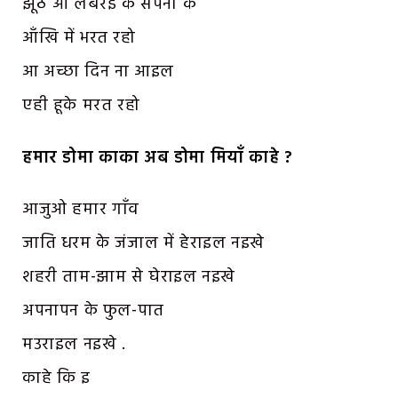
झूठ आ लबरई के सपना के
आँखि में भरत रहो
आ अच्छा दिन ना आइल
एही हूके मरत रहो
हमार डोमा काका अब डोमा मियाँ काहे ?
आजुओ हमार गाँव
जाति धरम के जंजाल में हेराइल नइखे
शहरी ताम-झाम से घेराइल नइखे
अपनापन के फुल-पात
मउराइल नइखे .
काहे कि इ