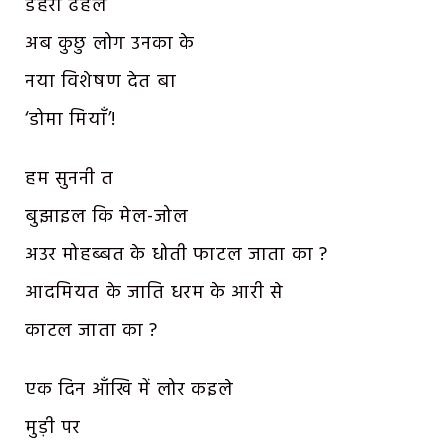
डेहरी ढहल
अब कुछु लोग उनका के
नया विशेषण देत बा
‘डोमा मियाँ’!
हम सुननी त
बुझाइल कि मेल-जोल
अउर मोहब्बत के धोती फाटल जाता का ?
आदमियत के जाति धरम के आरी से
काटल जाता का ?
एक दिन आँखि में लोर कइले
मुड़ी पर