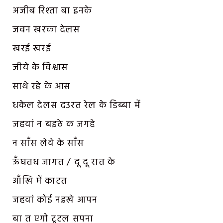
अजीब रिश्ता बा इनके
जवन खरका देलस
खरई खरई
जीये के विश्वास
साथे रहे के आस
धकेल देलस दउरत रेल के डिब्बा में
जहवां न बइठे क जगहे
न साँस लेवे के साँस
ऊँघतध जागत / दू दू रात के
आँखि में काटत
जहवां कोई नइखे आपन
बा त एगो टूटल सपना